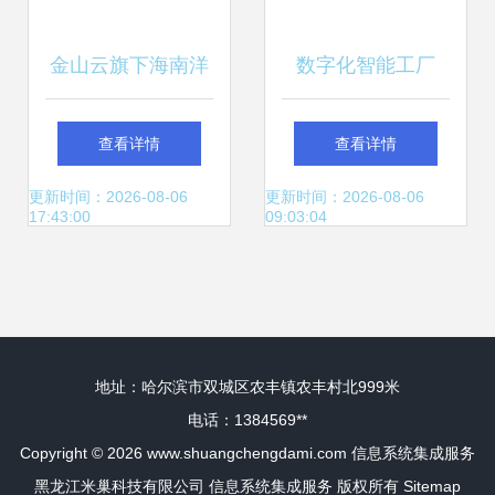
金山云旗下海南洋
数字化智能工厂
浦信息科技公司完
MES项目实施建设
查看详情
查看详情
成增资，注册资本
方案 PLM、NX、
更新时间：2026-08-06
更新时间：2026-08-06
17:43:00
09:03:04
跃升至6亿美元，
ERP、MES、TIA
增幅达20%，专注
及WMS供应链管理
地址：哈尔滨市双城区农丰镇农丰村北999米
信息系统集成服务
集成
电话：1384569**
Copyright © 2026
www.shuangchengdami.com
信息系统集成服务
黑龙江米巢科技有限公司
信息系统集成服务
版权所有
Sitemap